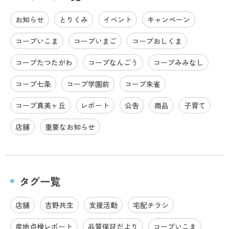
お知らせ
とりくみ
イベント
キャンペーン
コープいこま
コープいまご
コープおしくま
コープたつたがわ
コープなんごう
コープみみなし
コープ七条
コープ学園前
コープ朱雀
コープ真美ヶ丘
レポート
公告
商品
子育て
店舗
重要なお知らせ
タグ一覧
店舗
吉野共生
支援活動
宅配チラシ
産地点検レポート
品質保証だより
コープいこま