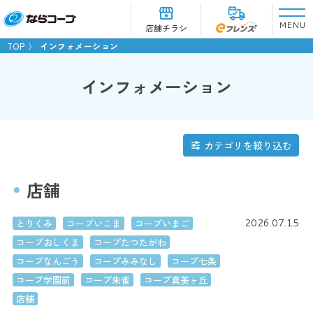
MENU
店舗チラシ
TOP
インフォメーション
インフォメーション
カテゴリを絞り込む
店舗
2026.07.15
とりくみ
コープいこま
コープいまご
コープおしくま
コープたつたがわ
コープなんごう
コープみみなし
コープ七条
コープ学園前
コープ朱雀
コープ真美ヶ丘
店舗