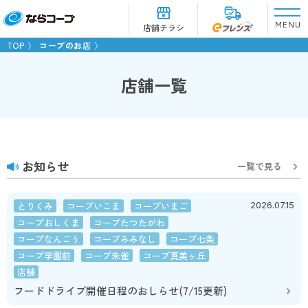
MENU
店舗チラシ
TOP
コープのお店
店舗一覧
お知らせ
一覧で見る
とりくみ
コープいこま
コープいまご
2026.07.15
コープおしくま
コープたつたがわ
コープなんごう
コープみみなし
コープ七条
コープ学園前
コープ朱雀
コープ真美ヶ丘
店舗
フードドライブ開催日程のおしらせ(7/15更新)