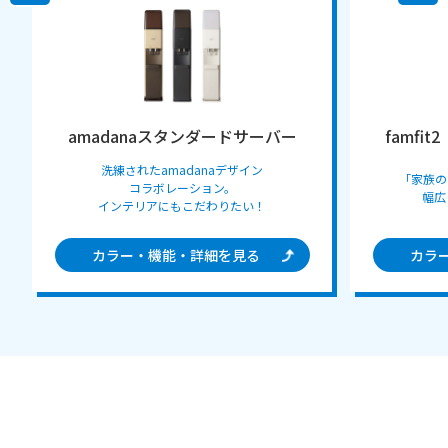
ーバー
famfit2（ファムフィットツー）
「家族のカタチ、すべてにフィット」
幅広い年齢層・居住者数に。
全
！
カラー・機能・詳細を見る