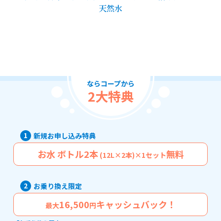
天然水
ならコープから
2大特典
1
新規お申し込み特典
お水 ボトル2本
無料
(12L×2本)×1セット
2
お乗り換え限定
16,500
キャッシュバック！
最大
円