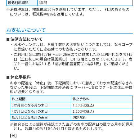
最低利用期間
2年間
※消費税率は、標準税率10％を適用しています。ただし、＊印のあるもの
については、軽減税率8％を適用しています。
お支払いについて
◼ 決済方法について
・お水やレンタル料、各種手数料のお支払いにつきましては、ならコープ
に登録いただく口座振替でのお支払いとなります。
・ご利用料金は前月27日～当月26日までに請求した商品利用代金を翌月5
日（土日祝日の場合は翌営業日）に引き落としさせていただきます。商
品と一緒にお届けする「請求明細書兼商品お届け表」をご確認くださ
い。
◼ 休止手数料
お水の配達を「休止」後、下記期間において連続してお水の配達がなされ
なかった場合は、下記期間の経過後に サーバー1台につき下記の休止手数
料が必要となります。
休止期間
休止手数料
3か月目となる月の末日
1,100円(税込)
4か月目となる月の末日
1,100円(税込)
5か月目となる月の末日
強制解約
※組合員による受領が確認できた直近のお水の配達日の属する月を起算月
とし、起算月の翌月を1か月目と数えるものとします。
[例]