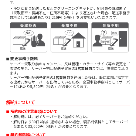
す。
・予定どおり配送したセルフクリーニングキットが、組合員の受取未了
（受取拒否・長期不在・住所不明等）により返送された場合、配送事務手
数料として1配送あたり1,210円（税込）をお支払いいただきます。
◼ 変更事務手数料
サーバー受取り前のキャンセル、又は機種・カラー・サイズ等の変更をご
希望の場合、サーバー初回配送予定日の
5営業日前
までは、無償にて承り
ます。
サーバー初回配送予定日の
5営業日前
を経過した後は、既に本部が指定す
る出荷元からサーバーを出荷しているため、変更事務手数料としてサーバ
ー1台あたり5,500円（税込）が必要となります。
解約について
◼ 解約時の注意事項について
・解約時には、必ずサーバーをご返却ください。
・解約日より30日以内に返却されない場合、製品補償料としてサーバー1
台あたり33,000円（税込）が必要となります。
◼ 契約解除料について