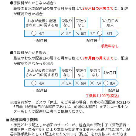
●手数料がかからない場合：
最後のお水の配達日の属する月から数えて
3か月目の月末まで
に、配達
が確認できた場合
●手数料がかかる場合：
最後のお水の配達日の属する月から数えて
3か月目の月末まで
に、配達
が確認できなかった場合
※組合員がサービスの「休止」をご希望の場合、お水の次回配達予定日の
6日前（配達曜日が水曜日であれば、前週の木曜日）までにコールセン
ターもしくは配達担当者へご依頼ください。
◼ 配送事務手数料
・予定どおり配送した初回のサーバーが、組合員の受取未了（受取拒否・
長期不在・住所不明）により本部が指定する出荷元へ返送された場合、配
送事務手数料として1配送あたり5,500円（税込）をお支払いいただきま