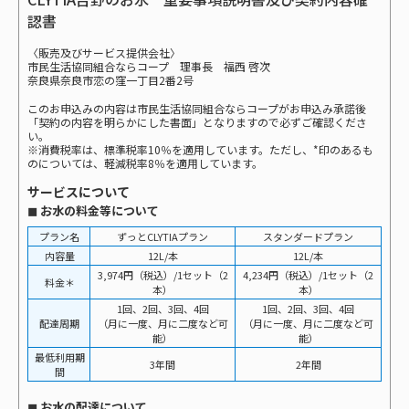
認書
〈販売及びサービス提供会社〉
市民生活協同組合ならコープ 理事長 福西 啓次
奈良県奈良市恋の窪一丁目2番2号
このお申込みの内容は市民生活協同組合ならコープがお申込み承諾後
「契約の内容を明らかにした書面」となりますので必ずご確認くださ
い。
※消費税率は、標準税率10％を適用しています。ただし、*印のあるも
のについては、軽減税率8％を適用しています。
サービスについて
◼ お水の料金等について
プラン名
ずっとCLYTIAプラン
スタンダードプラン
内容量
12L/本
12L/本
3,974円（税込）/1セット（2
4,234円（税込）/1セット（2
料金＊
本）
本）
1回、2回、3回、4回
1回、2回、3回、4回
配達周期
（月に一度、月に二度など可
（月に一度、月に二度など可
能）
能）
最低利用期
3年間
2年間
間
◼ お水の配達について