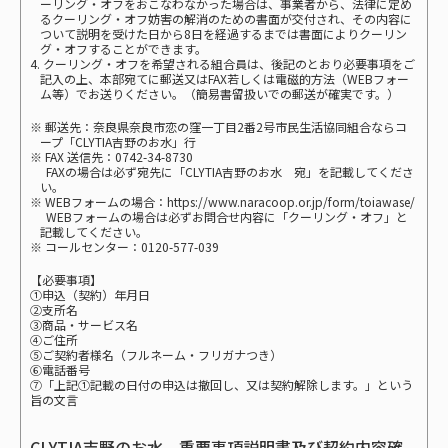
ーリング・オフをおこなわなかった場合は、事業者から、法律に定め
るクーリング・オフ妨害の解消のための書面が交付され、その内容に
ついて説明を受けた日から8日を経過するまでは書面によりクーリン
グ・オフすることができます。
4. クーリング・オフを希望される組合員は、後記のとおり必要事項をご
記入の上、本部宛てに郵送又はFAX若しくは電磁的方法（WEBフォー
ム等）でお送りください。（簡易書留扱いでの郵送が確実です。）
※ 郵送先：奈良県奈良市恋の窪一丁目2番2号市民生活協同組合ならコ
ープ「CLYTIA吉野のお水」行
※ FAX 送信先：0742-34-8730
FAXの場合は必ず宛先に「CLYTIA吉野のお水 宛」を記載してくださ
い。
※ WEBフォームの場合：
https://www.naracoop.or.jp/form/toiawase/
WEBフォームの場合は必ずお問合せ内容に「クーリング・オフ」と
記載してください。
※ コールセンター：
0120-577-039
【必要事項】
①申込（契約）年月日
②支所名
③商品・サービス名
④ご住所
⑤ご契約者様名（フルネーム・フリガナつき）
⑥電話番号
⑦「上記①記載の日付の申込は撤回し、又は契約解除します。」という
旨の文言
CLYTIA吉野のお水 重要事項説明書及び契約内容確