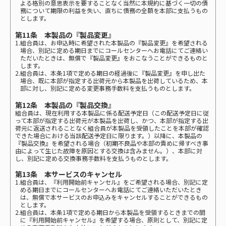
よる格別の意思表示を要することなく当然に本規約に基づく一切の債
務について期限の利益を失い、直ちに債務の全額を本部に支払うもの
とします。
第11条 本製品の『製品変更』
1.組合員は、お申込時に希望された本製品の『製品変更』を希望される
場合、別記に定める期日までにコールセンターへお電話にてご連絡い
ただいたときは、無償で『製品変更』をおこなうことができるものと
します。
2.組合員は、本条1項で定める期日の経過後に『製品変更』を申し出た
場合、既に本部が指定する出荷元から本製品を出荷しているため、本
部に対し、別記に定める変更事務手数料を支払うものとします。
第12条 本製品の『製品交換』
組合員は、現在利用する本製品に係る配送予定日（この配送予定日に従
って本部が指定する出荷元が本製品を出荷し、かつ、本部が指定する出
荷元に返送されることなく組合員が本製品を受領したことを本部が確認
できた場合における当該配送予定日に限ります。）以降に、本製品の
『製品交換』を希望される場合（初期不良品や本部の責めに帰すべき事
由によって生じた故障を原因とする交換は含みません。）、本部に対
し、別記に定める交換事務手数料を支払うものとします。
第13条 本サービスのキャンセル
1.組合員は、『利用開始前キャンセル』をご希望される場合、別記に定
める期日までにコールセンターへお電話にてご連絡いただいたとき
は、無償で本サービスのお申込みをキャンセルすることができるもの
とします。
2.組合員は、本条1項で定める期日から本製品を受領するときまでの間
に『利用開始前キャンセル』を希望する場合、原則として、別記に定