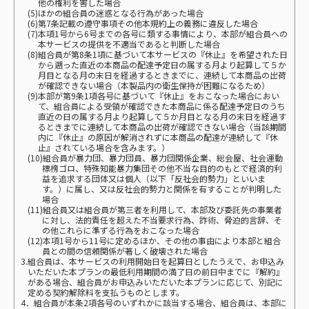
他の権利を害した場合
(5)ほかの組合員の迷惑となる行為があった場合
(6)第7条記載の遵守事項その他本規約上の義務に違反した場合
(7)本項1号から6号までの各号に類する事情により、本部が組合員への
本サービスの提供を不適当であると判断した場合
(8)組合員が第8条1項に基づいて本サービスの『休止』を希望された日
から遡った直近の本商品の配達予定日の属する月より起算して５か
月目となる月の末日を経過するときまでに、連続して本商品の出荷
が確認できない場合（本製品内の衛生保持が困難になるため）
(9)本部が第9条1項各号に基づいて『休止』をおこなった場合におい
て、組合員による受領が確認できた本商品に係る配達予定日のうち
直近の日の属する月より起算して５か月目となる月の末日を経過す
るときまでに連続して本商品の出荷が確認できない場合（当該期間
内に『休止』の原因が解消されずに本商品の配達が連続して『休
止』されている場合を含みます。）
(10)組合員が暴力団、暴力団員、暴力団関係企業、総会屋、社会運動
標榜ゴロ、特殊知能暴力集団その他不当な目的のもとで経済的利
益を追求する団体又は個人（以下「反社会的勢力」といいま
す。）に属し、又は反社会的勢力と関係を有することが判明した
場合
(11)組合員又は組合員が第三者を利用して、本部及び委託先の事業者
に対し、法的責任を超えた不当要求行為、詐術、脅迫的言辞、そ
の他これらに準ずる行為をおこなった場合
(12)本項1号から11号に定めるほか、その他の事由により本部と組合
員との間の信頼関係が著しく破壊された場合
3.組合員は、本サービスの利用開始日を起算日としたうえで、お申込み
いただいた本プランの最低利用期間の満了日の前日中までに『解約』
がある場合、組合員がお申込みいただいた本プランに応じて、別記に
定める契約解除料を支払うものとします。
4．組合員が本条2項各号のいずれかに該当する場合、組合員は、本部に