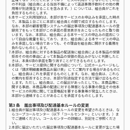
の不利益（組合員による当該不備によって返送事務手数料その他の費
用等が別途発生することを含みます。）については、組合員がこれを
負担するものとします。
6.本サービス利用契約は、本部が本サービスのお申込みを承諾した時点
で、本製品１台ごとに本部と組合員との間で成立するものとします。
なお、本部の顧客管理システムへの届出事項及び配達基本ルールの登
録完了をもって本部がこの承諾の意思表示をおこなったものと取り扱
います。なお、本部は、組合員による本サービスの申込みの諾否につ
いて自由な裁量を有しており、また、組合員による本サービスの申込
みを承諾しない場合であっても、その理由を組合員に開示する義務を
負わないものとします。
7.本部は、組合員に対する本製品の配送後に組合員による本製品の受領
拒否その他の事由によって本製品の受領の見込みがないと判断したと
きは、本条6項の承諾を取り消すことができるものとします。
8.本部は、サービス提供に関する内容について、公式ホームページもし
くは「請求明細書兼商品お届け表」 にてご案内する場合があるものと
し、組合員はこれを承諾するものとします。なお、組合員は、これら
の案内を拒否するときは、本部が別途指定する方法で届け出るものと
します。ただし、組合員は、この届出があったとしても、本商品等に
関する事故、本商品等の配達に対する障害となる事象の発生その他本
サービスの利用に関して注意喚起を要する事象等が発生したときは、
本部から連絡することがあることを承諾するものとします。
第3 条 届出事項及び配達基本ルールの変更
1.組合員が届出事項及び配達基本ルールの変更を希望されるときは、な
らコープコールセンター（以下「コールセンター」といいます。）ま
でご連絡ください。コールセンターの詳細は、別記をご参照くださ
い。
2.本部に届出いただいた届出事項及び配達基本ルールに変更が生じた場