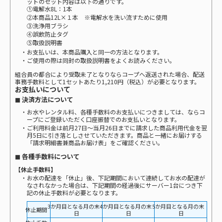
ットのセット内容は以下の通りです。
①電解水8L：1本
②本商品12L×１本 ※電解水を洗い流すために使用
③洗浄用ブラシ
④誤飲防止タグ
⑤取扱説明書
・お支払いは、本商品購入と同一の方法となります。
・ご使用の際は同封の取扱説明書をよくお読みください。
組合員の都合により受取未了となりならコープへ返送された場合、配送
事務手数料として1セットあたり1,210円（税込）が必要となります。
お支払いについて
◼ 決済方法について
・お水やレンタル料、各種手数料のお支払いにつきましては、ならコ
ープにご登録いただく口座振替でのお支払いとなります。
・ご利用料金は前月27日～当月26日までに請求した商品利用代金を翌
月5日に引き落としさせていただきます。商品と一緒にお届けする
「請求明細書兼商品お届け表」をご確認ください。
◼ 各種手数料について
【休止手数料】
・お水の配達を「休止」後、下記期間において連続してお水の配達が
なされなかった場合は、下記期間の経過後にサーバー1台につき下
記の休止手数料が必要となります。
3か月目となる月の末
4か月目となる月の末
5か月目となる月の末
休止期間
日
日
日