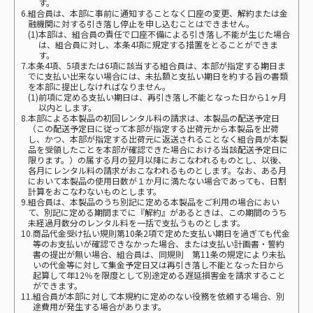
す。
6.組合員は、本部に事前に通知することなく口座の変更、解約または金
融機関に対する引き落し停止を申し込むことはできません。
(1)本部は、組合員の責任で口座不備による引き落し不能が生じた場合
は、組合員に対し、本条4項に規定する措置をとることができま
す。
7.本条4項、5項または6項に該当する組合員は、本部が指定する期日ま
でに支払い出来ない場合には、未払額と支払い期日を約する旨の書類
を本部に提出しなければなりません。
(1)前項に定める支払い期日は、再引き落し不能となった日から1ヶ月
以内とします。
8.本部による本製品の初回レンタル料の請求は、本製品の配送予定日
（この配送予定日に従って本部が指定する出荷元から本製品を出荷
し、かつ、本部が指定する出荷元に返送されることなく組合員が本製
品を受領したことを本部が確認できた場合における当該配送予定日に
限ります。）の属する月の翌月以降におこなわれるものとし、以後、
各月にレンタル料の請求がおこなわれるものとします。なお、ある月
において本製品の使用日数が１か月に満たない場合であっても、日割
計算をおこなわないものとします。
9.組合員は、本製品のうち別記に定める本製品をご利用の場合におい
て、別記に定める期間までに『解約』があるときは、この期間のうち
未経過月数分のレンタル料を一括で支払うものとします。
10.商品代金受け払い規則第10条2項で定めた支払い期日を過ぎても代金
等のお支払いが確認できなかった場合、または支払い計画書・誓約
書の提出が無い場合、組合員は、同規則 第11条の規定により未払
いの代金等に対して集金予定日又は再引き落し不能となった日から
起算して年12％を限度として別途定める遅延損害金を請求すること
ができます。
11.組合員が本部に対して本規約に定めのない役務を依頼する場合、別
途費用が発生する場合があります。