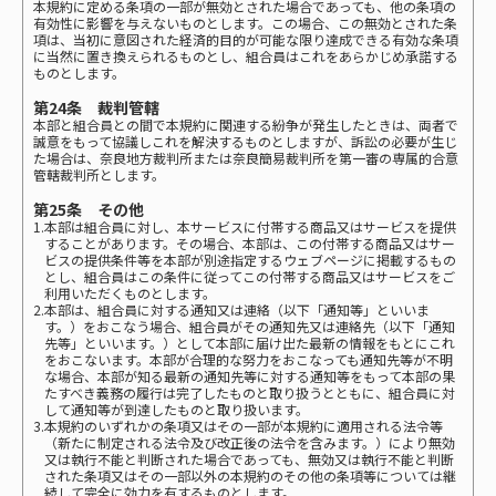
本規約に定める条項の一部が無効とされた場合であっても、他の条項の
有効性に影響を与えないものとします。この場合、この無効とされた条
項は、当初に意図された経済的目的が可能な限り達成できる有効な条項
に当然に置き換えられるものとし、組合員はこれをあらかじめ承諾する
ものとします。
第24条 裁判管轄
本部と組合員との間で本規約に関連する紛争が発生したときは、両者で
誠意をもって協議しこれを解決するものとしますが、訴訟の必要が生じ
た場合は、奈良地方裁判所または奈良簡易裁判所を第一審の専属的合意
管轄裁判所とします。
第25条 その他
1.本部は組合員に対し、本サービスに付帯する商品又はサービスを提供
することがあります。その場合、本部は、この付帯する商品又はサー
ビスの提供条件等を本部が別途指定するウェブページに掲載するもの
とし、組合員はこの条件に従ってこの付帯する商品又はサービスをご
利用いただくものとします。
2.本部は、組合員に対する通知又は連絡（以下「通知等」といいま
す。）をおこなう場合、組合員がその通知先又は連絡先（以下「通知
先等」といいます。）として本部に届け出た最新の情報をもとにこれ
をおこないます。本部が合理的な努力をおこなっても通知先等が不明
な場合、本部が知る最新の通知先等に対する通知等をもって本部の果
たすべき義務の履行は完了したものと取り扱うとともに、組合員に対
して通知等が到達したものと取り扱います。
3.本規約のいずれかの条項又はその一部が本規約に適用される法令等
（新たに制定される法令及び改正後の法令を含みます。）により無効
又は執行不能と判断された場合であっても、無効又は執行不能と判断
された条項又はその一部以外の本規約のその他の条項等については継
続して完全に効力を有するものとします。