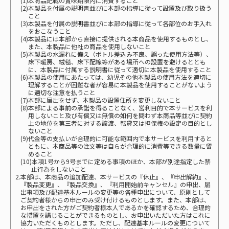
(1)本商品記載の賞味期限内に消費すること
(2)本製品を付属の説明書並びに本部の指導に従って設置及び取り扱う
こと
(3)本製品を付属の説明書並びに本部の指導に従って各部位のお手入れ
をおこなうこと
(4)本製品には本部から直接に提供される本商品を使用するものとし、
また、本製品に他社の商品を使用しないこと
(5)本製品の水漏れに備え（ボトル差込み不良、誤った使用方法等）、
床下暖房、絨毯、床下配線等がある場所への設置を避けるととも
に、本製品に付属する説明書に従って適切に本製品を使用すること
(6)本製品の使用にあたっては、幼児その他本製品の使用方法を適切に
理解することが困難な者が容易に本製品を使用することがないよう
に適切な注意を払うこと
(7)本部に届出をせず、本製品の設置住所を変更しないこと
(8)本部による事前の承諾を得ることなく、営利目的で本サービスを利
用しないこと及び有償又は無償の如何を問わず本商品等並びに契約
上の地位を第三者に対する譲渡、転貸又は担保権の設定の目的とし
ないこと
(9)代金等の支払いが合理的に可能な範囲内で本サービスを利用すると
ともに、本商品等の注文等は自らが合理的に消費等できる数量に留
めること
(10)本項1号から9号までに定める事項のほか、本部が別途指定した禁
止行為をしないこと
2.本部は、本商品の追加配達、本サービスの『休止』、『申出解約』、
『製品変更』、『製品交換』、『利用開始前キャンセル』の申出、届
出事項及び配達基本ルールの変更等の各種申出について、原則として
ご契約者様からの申出のみ受け付けるものとします。また、本部は、
お申出をされた方がご契約者様本人であるかを確認するため、合理的
な措置を講じることができるものとし、お申出いただいた方はこれに
協力いただくものとします。ただし、配達基本ルールの変更について