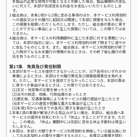
本製品の正常な使用が可能となると判断した場合、製品補償料の支払
いに代えて、本部が別途定める料金をお支払いいただくものとしま
す。
3.組合員は、本条1項から2項に定める事項のほか、本サービス利用契約
への違反又はその履行に起因又は関連して本部に損害を与えた場合、
この損害を賠償いただくものとします。ただし、組合員の責めに帰す
ことができない事由によって生じた損害については、この限りではあ
りません。
4.組合員は、本サービスの利用期間中に生じた本部に対する債務につい
ては、本部の指示に従い、本サービス利用契約の終了時までに速やか
に支払うものとします。また、組合員は、本サービス利用契約が終了
した時点でもなお未履行の債務があるときは、その終了後も履行の責
任を負うものとします。
第17条 免責及び責任制限
1.本部が本サービスを提供できなかったことが、以下各号のいずれかの
事情によるときは、本部はその履行責任及び損害賠償責任を免れま
す。ただし、本サービスを提供できなかったことにつき、本部の責め
に帰すべき事由があるときは、この限りではありません。
(1)天災・地変等の災害を被ったとき
(2)法令の制定、改廃、行政指導のあったとき
(3)悪天候、交通事情等により本サービスの履行遅延が生じたとき
(4)本サービスの運営が困難な重大な事由が生じたとき
(5)本項1号から4号までの各号に類する事由が生じたとき
2.本条1項の事情が解消される見込みがない場合、本部は、組合員へ本
サービスの提供を将来にわたって『休止』することができます。ただ
し、この場合、『休止』期間中には別記に定める休止手数料は発生い
たしません。
3.本部は、本部との間で本サービス利用契約を締結している組合員に対
してのみ本契約上の責任を履行するものとし、有償又は無償を問わ