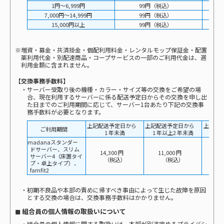
1円～6,999円
99円（税込）
7,000円～14,999円
99円（税込）
15,000円以上
99円（税込）
※増資・募金・共済掛金・個配利用料金・レンタルモップ保証金・配置
薬利用代金・別配達商品・コープサービスの一部のご利用代金は、週
利用金額に含まれません。
【交換事務手数料】
・サーバー受取り後の機種・カラー・サイズ等の交換をご希望の場
合、現在利用するサーバーに係る配送予定日からその交換を申し出
た日までのご利用期間に応じて、サーバー1台あたり下記の交換事
務手数料が必要となります。
上記配送予定日から
上記配送予定日から
上記配
ご利用期間
1 年未満
1 年以上2 年未満
2 年
amadanaスタンダー
ドサーバー、スリム
14,300 円
11,000 円
7,
サーバー4（床置タイ
（税込）
（税込）
プ・卓上タイプ）、
famfit2
・初期不良品や本部の責めに帰すべき事由によって生じた故障を原因
とする交換の場合は、交換事務手数料はかかりません。
◼ 組合員の個人情報の取扱いについて
・組合員の個人情報に関する取扱いは、本部が別途定めるプライバシ