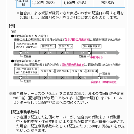
休止手数
1,100円（税込）
1,100円（税込）
強制解約
料
※組合員による受領が確認できた直近のお水の配達日の属する月を
起算月とし、起算月の翌月を１か月目と数えるものとします。
[例]
※組合員がサービスの「休止」をご希望の場合、お水の次回配達予定日
の6日前（配達曜日が水曜日であれば、前週の木曜日）までにコール
センターもしくは配達担当者へご依頼ください。
【配送事務手数料】
・予定通り配送した初回のサーバーが、組合員の受取未了（受取拒
否・長期不在・住所不明）により本部が指定する出荷元へ返送され
た場合、配送事務手数料として1配送あたり5,500円（税込）をお支
払いいただきます。