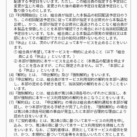
配達する予定日をいいます。ただし、この組合員の指定する予定日に
変更が生じた場合、変更された後の最新の予定日を配達予定日として
取り扱うものとします。
(2)『利用開始日』とは、組合員が指定した本製品の初回配送予定日のう
ち、この初回配送予定日に従って本部が指定する出荷元から本製品を
出荷し、かつ、本部が指定する出荷元に返送されることなく組合員が
本製品を受領したことを本部が確認できた場合における当該初回配送
予定日をいいます。なお、組合員による本製品の現実の受領日又は本
部においてその確認ができた日の如何は問わないものとします。
(3)『休止』とは、次のいずれかによって本サービスを止めることをいい
ます。
① 組合員が希望して本サービスを一時的に止めること（以下「組合
員による『休止』」といいます。）
② 本部が強制的に本サービスを止めること（本商品の配達を停止す
ることを含みますが、これに限定されません。以下、「本部によ
る『休止』」といいます。）
(4)『解約』とは、『申出解約』及び『強制解約』をいいます。
(5)『申出解約』とは、組合員が本サービス利用契約の解約を本部へ通知
し、本部の定める手続きを経て、当該契約の解約をおこなうことをい
います。
(6)『強制解約』とは、組合員が第10条2項各号のいずれかに該当し、本
部が強制的に本サービス利用契約の解約をおこなうことをいいます。
(7)『解約日』とは、『申出解約』の場合は組合員の解約通知を本部が確
認し、かつ本部が定める手続きが完了した日を、『強制解約』の場合
は第10条2項各号記載の事由が発生したと本部が合理的な理由により
認めた日をいいます。
(8)『ご契約者様』とは、第2条1項に基づいて本サービスの利用を申し
込み、かつ、第2条6項に基づいて本サービス利用契約を締結した方
をいいます。なお、ご契約者様は、原則として本サービスの提供を受
け、かつ、本規約に基づいて代金等をお支払いいただく方とします。