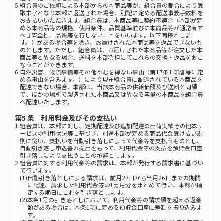
5.組合員のご依頼による本部からの本商品等が、組合員の都合により受
取未了となり本部に返送された場合、別記に定める配送事務手数料を
お支払いいただきます。組合員は、本商品等に契約不適合（本部が定
める本商品等の規格、使用条件、品質基準並びに本商品等が通常有す
べき安全性、品質等を有しないことをいいます。以下同様としま
す。）がある場合等を除き、お届けされた本商品等を返品できないも
のとします。ただし、組合員は、お届けされた本商品等が注文した本
商品等と異なる場合、送料を本部負担にてこれらの交換・返品をおこ
なうことができます。
6.自然災害、物流事情等その他やむを得ない事由（第17条1 項各号に定
める事由を含みます。）により現在組合員に配達されている本商品を
配達できない場合、本部は、当該本商品の供給価額及び送料と同額
で、ほかの場所で製造された本商品又は異なる容量の本商品を組合員
へ配達いたします。
第5 条 利用料金及びその支払い
1.組合員は、本部に対し、定期配達及び追加配達の出荷実績その他本サ
ービスの利用状況等に基づき、別途本部が定める商品代金受け払い規
則に従い、支払いを自動引き落しによって代金等を支払うものとし、
自動引き落し申込書の提出をもって、利用代金等の支払を預貯金口座
引き落しにより支払うことの承諾とします。
2.組合員に対する利用代金等の請求は、本部が発行する請求書に基づい
て行います。
(1)自動引き落としによる請求は、前月27日から当月26日までの期間
に配達、請求した利用代金等の1ヵ月分をまとめて行い、本部が指
定する期日にこれを引き落とします。
(2)本条1号の引き落としにおいて、利用代金等の請求額を超える返金
額がある場合は、本条1項に定める預貯金口座に差額を振り込みま
す。