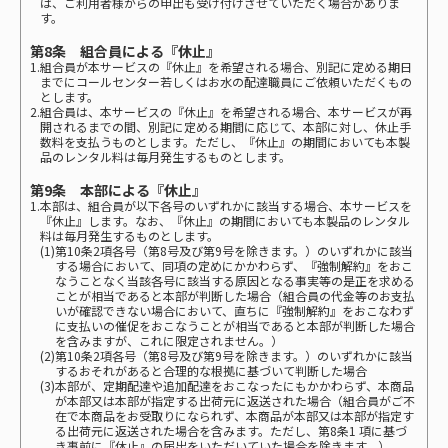
は、ご利用者様からの申出も受け付けさせていただく場合がありま
す。
第8条 組合員による『休止』
1.組合員が本サービスの『休止』を希望される場合、別記に定める期日
までにコールセンター若しくはお水の配達職員にご依頼いただくもの
とします。
2.組合員は、本サービスの『休止』を希望される場合、本サービスが再
開されるまでの間、別記に定める期間に応じて、本部に対し、休止手
数料を支払うものとします。ただし、『休止』の期間においても本製
品のレンタル料は毎月発生するものとします。
第9条 本部による『休止』
1.本部は、組合員が以下各号のいずれかに該当する場合、本サービスを
『休止』します。なお、『休止』の期間においても本製品のレンタル
料は毎月発生するものとします。
(1)第10条2項各号（第8号及び第9号を除きます。）のいずれかに該当
する場合において、同項の定めにかかわらず、『強制解約』をおこ
なうことなく当該各号に該当する原因となる事実等の是正を求める
ことが相当であると本部が判断した場合（組合員の代金等のお支払
いが確認できない場合において、直ちに『強制解約』をおこなわず
に支払いの催促をおこなうことが相当であると本部が判断した場合
を含みますが、これに限定されません。）
(2)第10条2項各号（第8号及び第9号を除きます。）のいずれかに該当
するおそれがあると合理的な根拠に基づいて判断した場合
(3)本部が、定期配達や追加配達をおこなったにもかかわらず、本商品
が本部又は本部が指定する出荷元に返送された場合（組合員がご不
在で本商品をお受取りになられず、本商品が本部又は本部が指定す
る出荷元に返送された場合を含みます。ただし、第8条1 項に基づ
き事前に『休止』の届出をいただいていた場合を除きます。）