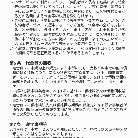
12.本サービスのご利用にあたり、ご契約者様と異なる名義による代金
等の決済は受け付けておりません。ただし、ご契約者様と緊密な関
係にある者として本部が特に認めた場合に限り、ご契約者様と異な
る方の名義による代金等の決済を受け付けます。
13.ご契約者様は、お支払者様が代金等を支払う能力を有し、かつ、ご
契約者様に代わって遅滞することなく適切に代金等の全部を支払え
ることを表明し、保証するものとします。万が一、お支払者様が代
金等の全部又は一部の支払いを遅滞したときは、ご契約者様は、以
後、本部が指定する方法に従い、お支払者様によるお支払いが未了
の代金等を含む一切の代金等を支払う義務を負うものとします。
14.本部は、消費税率の改定がある場合、その改定内容に応じて代金等
の消費税率を適宜改定することができるものとします。
第6 条 代金等の回収
1.組合員は、本規約上の規定により本部に対して支払う料金その他の債
務に係る債権につき、本部が別途指定する事業者（以下「請求事業
者」といいます。）に対して当該債権を譲渡し、又はその債権の回収
業務を委託することにつきあらかじめ承諾していただくものとしま
す。
2.本部及び請求事業者は、本条1項に基づいて債権譲渡又は債権回収業
務の委託をおこなう場合であっても、組合員への個別の通知又は組合
員からの個別の承諾を要しないものとします。
3.組合員は、債権譲渡先又は債権回収業務の委託先となる請求事業者が
債権の回収状況等の情報を本部に開示することがあることにつきあら
かじめ承諾いただくものとします。
第7 条 遵守事項等
1.組合員は、本サービスのご利用にあたり、以下各号に定める事項を遵
守しなければならないものとします。