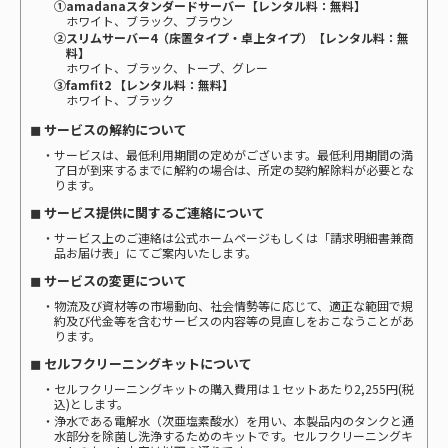
①amadanaスタンダードサーバー【レンタル料：無料】
ホワイト、ブラック、ブラウン
②スリムサーバー4（床置タイプ・卓上タイプ）【レンタル料：無
料】
ホワイト、ブラック、トープ、グレー
③famfit2 【レンタル料：無料】
ホワイト、ブラック
◼ サービスの解約について
・サービスは、最低利用期間の定めがございます。最低利用期間の満
了日が到来するまでに解約の場合は、所定の契約解除料が必要とな
ります。
◼ サービス提供に関するご連絡について
・サービス上のご連絡は公式ホームページもしくは「請求明細書兼商
品お届け表」にてご案内いたします。
◼ サービスの変更について
・物流及び資材等の市場動向、社会情勢等に応じて、適正な範囲で規
約及び代金等を含むサービスの内容等の見直しをおこなうことがあ
ります。
◼ セルフクリーニングキットについて
・セルフクリーニングキットの購入費用は１セットあたり2,255円(税
込)とします。
・浄水である電解水（次亜塩素酸水）を用い、本製品内のタンクと通
水部分を除菌し洗浄するためのキットです。セルフクリーニングキ