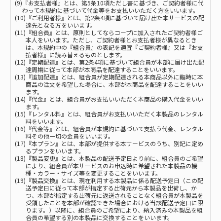
(9)『お支払者様』とは、第5条10項ただし書に基づき、ご契約者様に代
わって本規約に基づいて代金等をお支払いいただく方をいいます。
(10)『ご利用者様』とは、第2条4項に基づいて届け出た本サービスの配
達先となる方をいいます。
(11)『組合員』とは、原則としてならコープに加入されたご契約者様ご
本人をいいます。ただし、ご契約者様とお支払者様が異なるとき
は、本規約中の『組合員』の表記を適宜『ご契約者様』又は『お支
払者様』に読み替えるものとします。
(12)『定期配達』とは、第2条4項に基づいて組合員が本部に届け出た配
達周期に従って本部が本商品を配達することをいいます。
(13)『追加配達』とは、組合員が定期配達される本商品以外に臨時に本
商品の注文を希望した場合に、本部が本商品を配達することをいい
ます。
(14)『代金』とは、組合員がお支払いいただく本商品の購入代金をいい
ます。
(15)『レンタル料』とは、組合員がお支払いいただく本製品のレンタル
料をいいます。
(16)『代金等』とは、組合員が本規約に基づいて支払う代金、レンタル
料その他一切の金員をいいます。
(17)『本プラン』とは、本部が提供する本サービスのうち、別記に定め
るプランをいいます。
(18)『製品変更』とは、本製品の配送予定日より前に、組合員のご希望
により、組合員が本サービスのお申込時に希望された本製品の機
種・カラー・サイズ等を変更することをいいます。
(19)『製品交換』とは、現在利用する本製品に係る配送予定日（この配
送予定日に従って本部が指定する出荷元から本製品を出荷し、か
つ、本部が指定する出荷元に返送されることなく組合員が本製品を
受領したことを本部が確認できた場合における当該配送予定日に限
ります。）以降に、組合員のご希望により、納入済みの本製品を組
合員の希望する別の本製品に交換することをいいます。