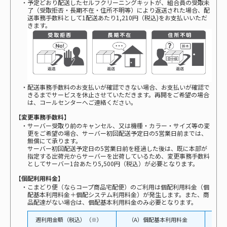
・予定どおり配送したセルフクリーニングキットが、組合員の受取未
了（受取拒否・長期不在・住所不明等）により返送された場合、配
送事務手数料として1配送あたり1,210円（税込)をお支払いいただ
きます。
・配送事務手数料のお支払いが確認できない場合、お支払いが確認で
きるまでサービスを休止させていただきます。再開をご希望の場合
は、コールセンターへご連絡ください。
【変更事務手数料】
・サーバー受取り前のキャンセル、又は機種・カラー・サイズ等の変
更をご希望の場合、サーバー初回配送予定日の5営業日前までは、
無償にて承ります。
サーバー初回配送予定日の5営業日前を経過した後は、既に本部が
指定する出荷元からサーバーを出荷しているため、変更事務手数料
としてサーバー1台あたり5,500円（税込）が必要となります。
【個配利用料金】
・こまどり便（ならコープ商品宅配便）のご利用は個配利用料金（個
配基本利用料金＋個配システム利用料金）が発生します。また、商
品配達がない場合は、個配基本利用料金のみ必要となります。
週利用金額（税込）（※）
（A）個配基本利用料金
（B