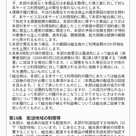
ず、本部の承諾なく本商品又は本製品を取得した第三者に対して何ら
本サービス利用契約上の責任を負わないものとします。
4.債務不履行責任、不法行為責任その他法律上の請求原因の如何を問わ
ず、本サービス又は本サービス利用契約に関して本部が組合員に対し
て負担する損害賠償の範囲は、本部の責めに帰すべき事由により又は
本部が本サービス利用契約に違反したことが直接の原因で契約者に現
実に発生した通常の損害に限定され、本部の予見の有無を問わず特別
の事情から生じた損害、逸失利益、間接損害、拡大損害は賠償の範囲
から除かれるものとします。
5.本部が責任を負う場合、その範囲は組合員のご利用金額の3か月相当
分を上限とするものとします。
6.本条4項及び5項の規定は、本部の故意又は重過失によって組合員（消
費者契約法（2000年5月12日法律第61号）第2条1項で定義する「消費
者」に該当する場合に限ります。）に損害を与えた場合又はその他の
本サービス利用契約に対して適用される法令に抵触する場合には、こ
れを適用しないものとします。
7.組合員は、本部による本サービス利用契約の履行にあたっては組合員
ご自身の協力が必要となる事項があること（本商品等の配送及び回収
を含みます。）をご了承いただくものとし、本部は組合員の協力が得
られるように合理的な努力をおこないますが、この協力が得られない
ことによって本部がこの履行をおこなうことができないときはその未
履行について責任を免れるとともに、本部による本サービス利用契約
の未履行によって組合員が被る不利益等については組合員ご自身で負
担いただくものとします。
第18条 配送地域の制限等
1.本部は、組合員の指定する配達先が、本部が別途指定する地域内（以
下「指定地域」といいます。）にあるときは、組合員の事前の同意を
要することなく、組合員に配達する本商品の種類を別途本部が指定す