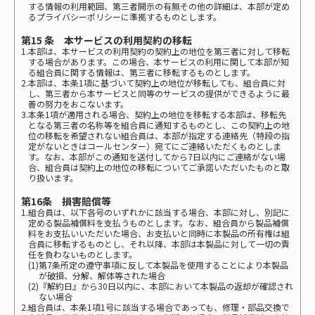
する情報の利用範囲、第三者開示の有無その他の詳細は、本部が定め
るプライバシーポリシーに準拠するものとします。
第15 条 本サービスの利用契約の移転
1.本部は、本サービスの利用契約の契約上の地位を第三者に対して移転
する場合があります。この場合、本サービスの利用に関して本部が知
る組合員に関する情報は、第三者に移転するものとします。
2.本部は、本条1項に基づいて契約上の地位が移転しても、組合員に対
し、第三者から本サービスと同等のサービスの提供ができるように最
善の努力をおこないます。
3.本条1項が適用される場合、契約上の地位を移転する本部は、移転先
となる第三者の名称等を組合員に通知するものとし、この契約上の地
位の移転を希望されない組合員は、本部が指定する連絡先（特段の指
定がないときはコールセンター）宛てにご連絡いただくものとしま
す。なお、本部がこの通知を送付してから7日以内にご連絡がない場
合、組合員は契約上の地位の移転についてご承諾いただいたものと取
り扱います。
第16条 損害賠償等
1.組合員は、以下各号のいずれかに該当する場合、本部に対し、別記に
定める製品補償料を支払うものとします。なお、組合員から製品補償
料をお支払いいただいた場合、お支払いと同時に本製品の所有権は組
合員に移転するものとし、それ以降、本部は本製品に対して一切の責
任を負わないものとします。
(1)第7条所定の遵守事項に反して本製品を使用することにより本製品
が破損、分解、解体等された場合
(2)『解約日』から30日以内に、本部において本製品の返却が確認され
ない場合
2.組合員は、本条1項1号に該当する場合であっても、修理・部品交換で