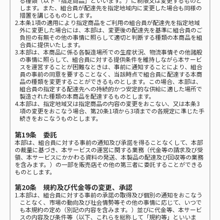
る種類（以下「指定商品」といいます。）に制限又は変更するものと
します。また、組合員が配達先を指定地域内に変更した場合も同様の
措置を講じるものとします。
2.本条1項の適用により指定商品をご利用の組合員が配達先を指定地域
外に変更した場合には、本部は、変更後の配達先を基準に組合員のご
負担の有無その他の事情に照らして適切と判断する種類の本商品を組
合員に提供いたします。
3.本部は、本商品に係る各製造場所での生産状況、物流事情その他諸般
の事情に照らして、組合員に対する提供条件を維持しながら本サービ
スを運営することが困難なときは、事前に通知することにより、組合
員の事前の同意を要することなく、当該時点で組合員に配達する本商
品の種類を変更することができるものとします。この場合、本部は、
組合員の指定する配達先への持続的かつ安定的な供給に適した場所で
製造された種類の本商品を配達するものとします。
4.本部は、指定地域又は指定商品の内容の変更をおこない、又は本条3
項の変更をおこなう場合、第20条1項から3項までの各規定に準じた手
続きをおこなうものとします。
第19条 委託
本部は、組合員に対する事前の通知及び承諾を得ることなくして、本部
の裁量に基づき、本サービスの運営に関する業務（代金等の請求及び受
領、本サービスにかかわる資料の発送、本製品の配達及び回収等の業務
を含みます。）の一部を販売店その他の第三者に委託することができる
ものとします。
第20条 規約及び代金等の変更、承認
1.本部は、組合員に対する事前の承諾の取得及び個別の通知をおこなう
ことなく、市場の動向及び社会情勢等その他の事情に応じて、いつで
も本規約の定め（別記の内容を含みます。）並びに代金等、本サービ
スの内容及び条件等（以下、これらを総称して「規約等」といいま