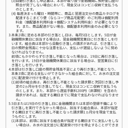
(3)自動引き落とし申込書は、本部が取り扱う金融機関に預貯金口座の
照合が完了しない場合において、現金又はコンビニ収納で支払うも
のとします。
(4) 毎週決まった曜日・時間帯に、商品と翌週注文分の商品カタログを
配達するこまどり便（ならコープ商品宅配便）のご利用は個配利用
料金（個配基本利用料金＋個配システム利用料金）が必要となりま
す。また、商品配達がない場合、個配基本利用料金のみ必要となり
ます。
3.本条2項に定める本部の引き落とし日は、毎月5日とします。5日が金
融機関休業日に該当する場合は、翌金融機関営業日に引き落としを行
います。組合員は本部から自動引き落しの請求があれば、引き落とし
日の預貯金残高に十分な注意を払い、支払いが遅延しないように努め
なければなりません。
前項にもかかわらず引き落し不能となった場合は、19日に再引き落し
を行います。19日が金融機関休業日に該当する場合は、翌営業日に引
き落としを行います。
4.本部は引き落し口座の預貯金残高不足により再引き落し不能となり、
本条3項に定める支払いができなかった組合員に対して、お水の注文並
びに配達受け付けを停止します。
(1)前項の組合員は、再引き落し不能となった請求額と次回引き落し予
定の2ヵ月分を引き落しでなく、現金又はコンビニ収納で支払うも
のとします。また、本部から遅延手数料200円（非課税）を含めた
請求があれば、指定する期日までに現金で支払わなければなりませ
ん。
5.5日または19日の引き落し日に金融機関または本部の登録不備により
引き落しを実行できなかった場合は、該当する組合員は、本部が指定
する期日までに再引き落し不能となった請求額1ヵ月分を現金で支払
うものとします。
(1)本部は、前項に該当する組合員が指定する期日までに支払いをしな
い場合は、お水の注文並びに配達受け付けを停止することができま