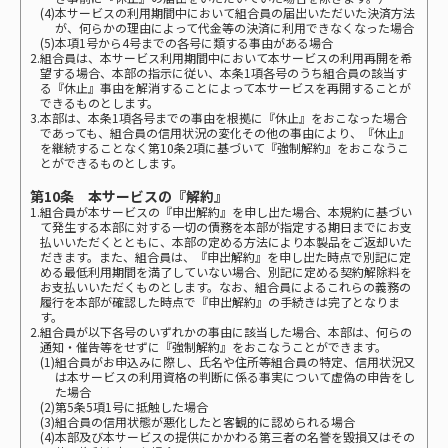
(4)本サービスの利用期間中において組合員の届出いただいた決済方法
が、何らかの理由によって代金等の決済に利用できなくなった場合
(5)本項1号から4号までの各号に類する事由がある場合
2.組合員は、本サービス利用期間中において本サービスの利用再開を希
望する場合、本部の指示に従い、本条1項各号のうち組合員の該当す
る『休止』事由を解消することによって本サービスを再開することが
できるものとします。
3.本部は、本条1項各号までの事由を根拠に『休止』をおこなった場合
であっても、組合員の信用状況の変化その他の事由により、『休止』
を継続することなく第10条2項に基づいて『強制解約』をおこなうこ
とができるものとします。
第10条 本サービスの『解約』
1.組合員が本サービスの『申出解約』を申し出た場合、本規約に基づい
て発生する本部に対する一切の債務を本部が指定する期日までにお支
払いいただくとともに、本部の定める方法により本製品をご返却いた
だきます。また、組合員は、『申出解約』を申し出た時点で別記に定
める最低利用期間を満了していない場合、別記に定める契約解除料を
お支払いいただくものとします。なお、組合員によるこれらの義務の
履行を本部が確認した時点で『申出解約』の手続きは完了となりま
す。
2.組合員が以下各号のいずれかの事由に該当した場合、本部は、何らの
通知・催告等をせずに『強制解約』をおこなうことができます。
(1)組合員がお申込みに際し、氏名や住所等組合員の特定、信用状況又
は本サービスの利用資格の判断に係る事実について虚偽の申告をし
た場合
(2)第5条5項1号に抵触した場合
(3)組合員の信用状態が悪化したと客観的に認められる場合
(4)本部及び本サービスの提供にかかわる第三者の名誉を毀損又はその