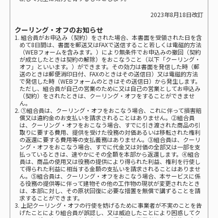
2023年8月18日改訂
クーリング・オフのお知らせ
1. 組合員がお申込み（契約）をされた場合、本書面を受領された日を含
めて8日間は、書面を郵送又はFAXで送信すること若しくは電磁的方法
（WEBフォームを含みます。）により無条件でお申込みの撤回（契約
が成立したときは契約の解除）をおこなうこと（以下「クーリング・
オフ」といいます。）ができます。その効力は書面を発信した時（郵
送のときは郵便消印日付、FAXのときはその送信日）又は電磁的方法
で発信した時（WEBフォームのときはその送信日）から発生します。
ただし、組合員が自己の営業のために又は自己の営業としてお申込み
（契約）をされたときは、クーリング・オフをすることができませ
ん。
2. ①組合員は、クーリング・オフをおこなう場合、これに伴って損害賠
償又は違約金のお支払いを請求されることはありません。②組合員
は、クーリング・オフをおこなう場合、すでに引き渡された商品の引
取りに要する費用、提供を受けた役務の対価あるいは移転された権利
の返還に要する費用等の支払義務はありません。③組合員は、クーリ
ング・オフをおこなう場合、すでに代金又は対価の全部又は一部を支
払っているときは、速やかにその全額を本部から返還します。④組合
員は、商品の使用又は役務の提供により得られた利益、権利を行使し
て得られた利益に相当する金額の支払いを請求されることはありませ
ん。⑤組合員は、クーリング・オフをおこなう場合、本サービスに係
る役務の提供等に伴って建物その他の工作物の現状が変更されたとき
は、本部に対し、その原状回復に必要な措置を無償で講ずることを請
求することができます。
3. 上記クーリング・オフの行使を妨げるために事業者が不実のことを告
げたことにより組合員が誤認し、又は威迫したことにより困惑してク