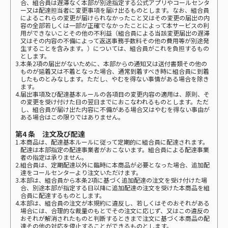
合、組合員は遅滞なく本部が別途指定する公式アプリやコールセンタ
ー又は配達担当者に変更事項を届け出るものとします。なお、組合員
によるこれらの変更が届けられなかったこと又はその変更の届出の内
容の全部若しくは一部が正確でなかったことによって本サービスの利
用ができないことその他の不利益（組合員による当該変更届出の遅滞
又はその内容の不備によって返送事務手数料その他の費用等が別途発
生することを含みます。）については、組合員がこれを負担するもの
とします。
3.本条2項の届出がないために、本部からの通知又は送付書類その他の
ものが延着又は不着となった場合、通常到着すべき時に組合員に到着
したものとみなします。ただし、やむを得ない事情がある場合を除き
ます。
4.届出事項及び配達基本ルールの各項目の変更内容の適用は、原則、そ
の変更を受け付けた日の翌日までにおこなわれるものとします。ただ
し、組合員が届け出た内容に不備がある場合又はやむを得ない事由が
ある場合はこの限りではありません。
第4 条 注文及び配達
1.本商品は、配達基本ルールに従って定期的に組合員に配達されます。
配達は本部指定の配達事業者がおこないます。組合員による配達事業
者の指定は承りません。
2.組合員は、定期配達以外に臨時に本商品が必要となった場合、追加配
達をコールセンターより注文いただけます。
3.本部は、組合員から本条2項に基づく追加配達の注文を受け付けた場
合、別途本部が指定する日以降に追加配達の注文を受けた本商品を組
合員に配達するものとします。
4.本部は、組合員の注文が本規約に違反し、若しくはそのおそれがある
場合には、合理的な裁量のもとでその注文に応じず、又はこの違反の
おそれが解消されたものと判断するときまで注文に基づく本商品の配
達その他の対応を停止することができるものとします。