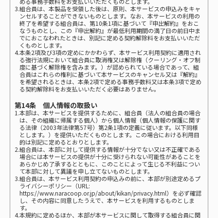
める事務手数料をお支払いいただくものとします。
3.組合員は、本製品を受領した後は、原則、本サービスの申込みをキャ
ンセルすることができないものとします。なお、本サービスの利用の
終了を希望する組合員は、第10条1項に基づいて『申出解約』をおこ
なうものとし、この『申出解約』が最低利用期間の満了日の前日中ま
でにおこなわれたときは、別記に定める契約解除料をお支払いいただ
くものとします。
4.本条2項及び3項の定めにかかわらず、本サービス利用契約に適用され
る強行法規において組合員に取消権又は解除権（クーリング・オフ制
度に基づく解除権を含みます。）が認められている場合であって、組
合員はこれらの権利に基づいて本サービスのキャンセル又は『解約』
を希望されるときは、本条2項で定める事務手数料又は本条3項で定め
る契約解除料をお支払いいただく必要はありません。
第14条 個人情報の取扱い
1.本部は、本サービスを提供するために、組合員（法人の組合員の場合
は、その組織に帰属する個人）から個人情報（個人情報の保護に関す
る法律（2003年法律第57号）第2条1項の定義に従います。以下同様
とします。）を提供いただくものとします。この場合における利用目
的は別記に定めるとおりとします。
2.組合員は、本部に対して提供する情報が十分でない又は不正確である
場合には本サービスの提供が十分に受けられない可能性があることを
あらかじめ了承するとともに、このことによって生じる不利益につい
て本部に対して異議を申し立てないものとします。
3.組合員は、本サービス利用契約の申込みの前に、本部が別途定めるプ
ライバシーポリシー（URL:
https://www.naracoop.or.jp/about/kikan/privacy.html
）を必ず確認
し、その内容に同意したうえで、本サービスを利用するものとしま
す。
4.本規約に定めるほか、本部が本サービスに関して取得する組合員に関