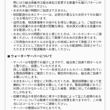
際には①組合員番号②組合員名③変更する数量やお届けパターンの
順にお申し付けください。
・お水のお届け時間のご指定はできません。
・初回配達のお水とサーバーは、出荷元が異なるため別々でのお届け
となる場合がございます。
・自然災害、物流事情等その他やむを得ない事由により、ご指定の水
源又は容量のお水の配達が困難な場合、他水源又は異なる容量のお
水を配達いたします。
・お水に何らかの問題があると感じたときは、コールセンターへご連
絡ください。その内容に応じて無償でのお水の交換を承ります。
・ご利用後のお水ボトルはお住まいの地域にあわせて家庭ゴミやリサ
イクルゴミとして処分できますが、いつもの配達時に回収させてい
ただきますので配達職員へお渡しください。
◼ ウォーターサーバーについて
・サーバーは宅配便でお届けしますので、組合員ご自身で段ボールか
ら取り出し、設置していただきます。
詳しい設置方法は、サーバー本体又はボトルカバーに同梱されてい
る取扱説明書をご確認ください。梱包材の処分も、組合員ご自身で
お願いいたします。
・お水をおいしく安全にご利用いただくため、取扱説明書に従って定
期的にサーバーの清掃をお願いしております。取扱説明書どおりご
利用いただかなかったことで生じた被害、損害に対しての補償はい
たしかねます。
・初期不良品や本部の責めに帰すべき事由によって生じた故障のある
サーバーについては無償での交換又は修理を承りますので、この場
合にはコールセンターへご連絡ください。
・サーバーの種類は以下のとおりです。