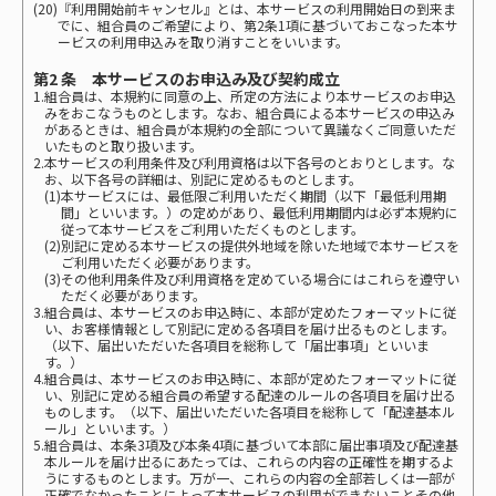
(20)『利用開始前キャンセル』とは、本サービスの利用開始日の到来ま
でに、組合員のご希望により、第2条1項に基づいておこなった本サ
ービスの利用申込みを取り消すことをいいます。
第2 条 本サービスのお申込み及び契約成立
1.組合員は、本規約に同意の上、所定の方法により本サービスのお申込
みをおこなうものとします。なお、組合員による本サービスの申込み
があるときは、組合員が本規約の全部について異議なくご同意いただ
いたものと取り扱います。
2.本サービスの利用条件及び利用資格は以下各号のとおりとします。な
お、以下各号の詳細は、別記に定めるものとします。
(1)本サービスには、最低限ご利用いただく期間（以下「最低利用期
間」といいます。）の定めがあり、最低利用期間内は必ず本規約に
従って本サービスをご利用いただくものとします。
(2)別記に定める本サービスの提供外地域を除いた地域で本サービスを
ご利用いただく必要があります。
(3)その他利用条件及び利用資格を定めている場合にはこれらを遵守い
ただく必要があります。
3.組合員は、本サービスのお申込時に、本部が定めたフォーマットに従
い、お客様情報として別記に定める各項目を届け出るものとします。
（以下、届出いただいた各項目を総称して「届出事項」といいま
す。）
4.組合員は、本サービスのお申込時に、本部が定めたフォーマットに従
い、別記に定める組合員の希望する配達のルールの各項目を届け出る
ものします。（以下、届出いただいた各項目を総称して「配達基本ル
ール」といいます。）
5.組合員は、本条3項及び本条4項に基づいて本部に届出事項及び配達基
本ルールを届け出るにあたっては、これらの内容の正確性を期するよ
うにするものとします。万が一、これらの内容の全部若しくは一部が
正確でなかったことによって本サービスの利用ができないことその他