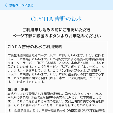
説明ページに戻る
ご利用申し込みの前にご確認いただき
ページ下部に設置のボタンよりお申込みください
CLYTIA 吉野のお水ご利用規約
市民生活協同組合ならコープ（以下「本部」といいます。）は、飲料水
（以下「本商品」といいます。）の宅配方式による販売及び本商品専用
ウォーターサーバー（以下「本製品」といい、本商品と総称して「本商
品等」といいます。）の提供サービス（以下、併せて「本サービス」と
いいます。）を運営しています。この「CLYTIA吉野のお水ご利用規約」
（以下「本規約」といいます。）は、本部と組合員との間で成立する本
サービスの利用に関する契約（以下「本サービス利用契約」といいま
す。）を規定するものです。
第1 条 定義
本規約において使用される用語の定義は、次のとおりとします。また、
本規約の各条項（前文及び別記等の内容を含みます。以下同様としま
す。）において定義される用語の意義は、文脈上明白に異なる場合を除
き、その他の各条項においても同一の意義を有するものとします。
(1)『配達予定日』とは、本部が組合員からの届出に基づいて本商品等を