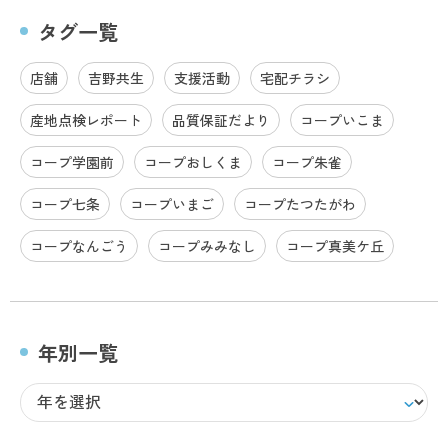
タグ一覧
店舗
吉野共生
支援活動
宅配チラシ
産地点検レポート
品質保証だより
コープいこま
コープ学園前
コープおしくま
コープ朱雀
コープ七条
コープいまご
コープたつたがわ
コープなんごう
コープみみなし
コープ真美ケ丘
年別一覧