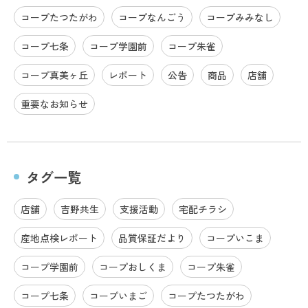
コープたつたがわ
コープなんごう
コープみみなし
コープ七条
コープ学園前
コープ朱雀
コープ真美ヶ丘
レポート
公告
商品
店舗
重要なお知らせ
タグ一覧
店舗
吉野共生
支援活動
宅配チラシ
産地点検レポート
品質保証だより
コープいこま
コープ学園前
コープおしくま
コープ朱雀
コープ七条
コープいまご
コープたつたがわ