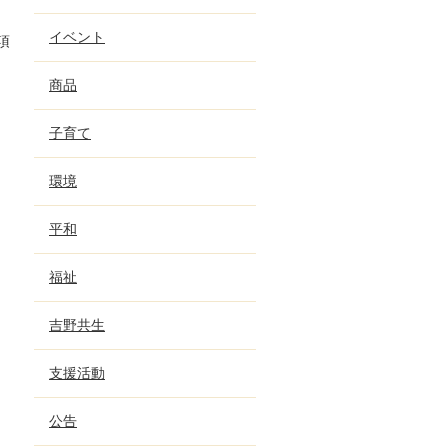
イベント
項
商品
子育て
環境
平和
福祉
吉野共生
支援活動
公告