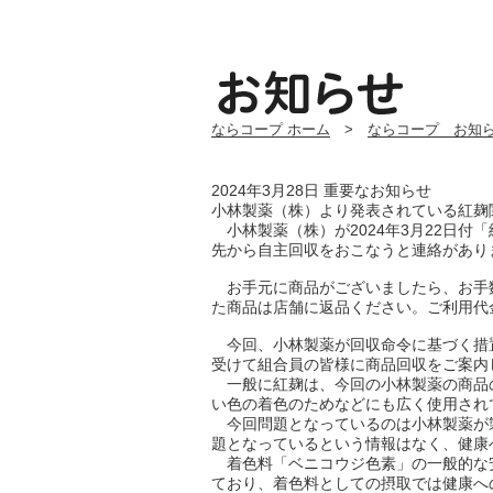
ならコープ ホーム
>
ならコープ お知
2024年3月28日
重要なお知らせ
小林製薬（株）より発表されている紅麹関連
小林製薬（株）が
2024
年
3
月
22
日付「
先から自主回収をおこなうと連絡があり
お手元に商品がございましたら、お手
た商品は店舗に返品ください。ご利用代
今回、小林製薬が回収命令に基づく措
受けて組合員の皆様に商品回収をご案内
一般に紅麹は、今回の小林製薬の商品
い色の着色のためなどにも広く使用され
今回問題となっているのは小林製薬が
題となっているという情報はなく、健康
着色料「ベニコウジ色素」の一般的な
ており、着色料としての摂取では健康へ