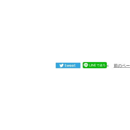
＜＜
前のペー