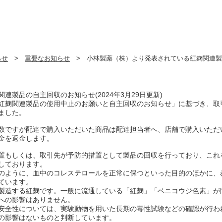
らせ
>
重要なお知らせ
> 小林製薬（株）より発表されている紅麹関連製品の
製品の自主回収のお知らせ(2024年3月29日更新)
紅麹関連製品の使用中止のお願いと自主回収のお知らせ」に基づき、取
ました。
数ですが配達で購入いただいた商品は配達担当者へ、店舗で購入いただ
金を返金します。
置もしくは、取引先が予防的措置として製品の回収を行っており、これ
しております。
のように、血中のコレステロールを正常に保つといった目的のほかに、
ています。
製造する紅麹です。一般に流通している「紅麹」「ベニコウジ色素」が
への影響はありません。
安全性については、実験動物を用いた長期の毒性試験などの確認が行わ
の影響はないものと判断しています。