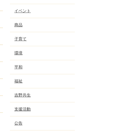
イベント
商品
子育て
環境
平和
福祉
吉野共生
支援活動
公告