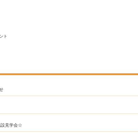
ント
せ
施設見学会☆