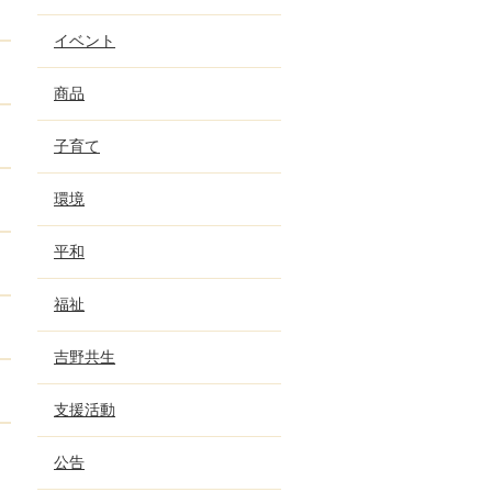
イベント
商品
子育て
環境
平和
福祉
吉野共生
支援活動
公告