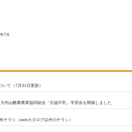
3年7月
いて（7月31日更新）
3期第3回：大内山酪農農業協同組合「生協牛乳」学習会を開催しました
布チラシ（webカタログ以外のチラシ）