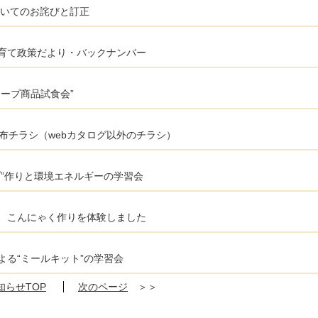
ついてのお詫びと訂正
育て政策だより・バックナンバー
ープ商品試食会”
布チラシ（webカタログ以外のチラシ）
”作りと環境エネルギーの学習会
 こんにゃく作りを体験しました
る“ミールキット”の学習会
知らせTOP
次のページ
＞＞