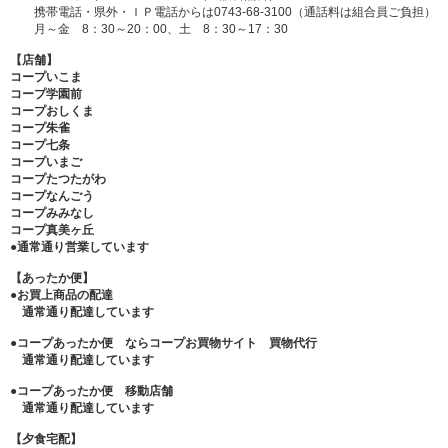
携帯電話・県外・ＩＰ電話からは0743-68-3100（通話料は組合員ご負担）
月～金 8：30～20：00、土 8：30～17：30
【店舗】
コープいこま
コープ学園前
コープおしくま
コープ朱雀
コープ七条
コープいまご
コープたつたがわ
コープなんごう
コープみみなし
コープ真美ヶ丘
●
通常通り営業しています
【あったか便】
●お買上商品の配達
通常通り配達しています
●
コープあったか便 ならコープお買物サイト
買物代行
通常通り配達しています
●
コープあったか便 移動店舗
通常通り配達しています
【夕食宅配】