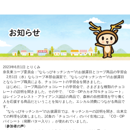
2023年6月1日
とりくみ
奈良東コープ委員会：“ならっぴキッチンカー”のお披露目とコープ商品の学習会
2
月
1
日（水）ならコープ本部会議室で、“ならっぴキッチンカー”のお披露目
とならコープ職員による、チョコレートの学習会を開きました。
はじめに、コープ商品のチョコレートの学習会で、さまざまな種類のチョコ
レートの説明を聞きました。その中で、「
CO
・
OP
カカオ
70
％チョコレート」
はレインフォレスト・アライアンス認証の商品で、森林の自然環境を守り働く
人を応援する商品だということを知りました。エシカル消費につながる商品で
す。
“ならっぴキッチンカー”のお披露目では、キッチンカーの説明を聞き、出来立
ての料理を試食しました。試食の「チョコパイ」のパイ生地には、「
CO
・
OP
パイシート（発酵バター入り）」が使われていました。
〈参加者の声〉