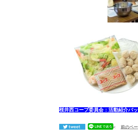
桜井西コープ委員会：活動紹介バッ
＜＜
前のペー