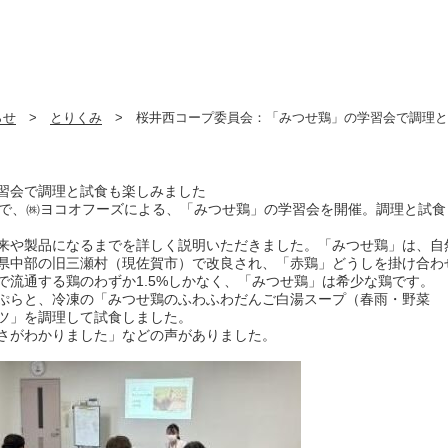
らせ
>
とりくみ
> 桜井西コープ委員会：「みつせ鶏」の学習会で調理と
習会で調理と試食も楽しみました
で、㈱ヨコオフーズによる、「みつせ鶏」の学習会を開催。調理と試食
来や製品になるまでを詳しく説明いただきました。「みつせ鶏」は、自
県中部の旧三瀬村（現佐賀市）で改良され、「赤鶏」どうしを掛け合わ
で流通する鶏のわずか
1.5%
しかなく、「みつせ鶏」は希少な鶏です。
ぷらと、冷凍の「みつせ鶏のふわふわだんご白湯スープ（春雨・野菜
ツ」を調理して試食しました。
さがわかりました」などの声がありました。