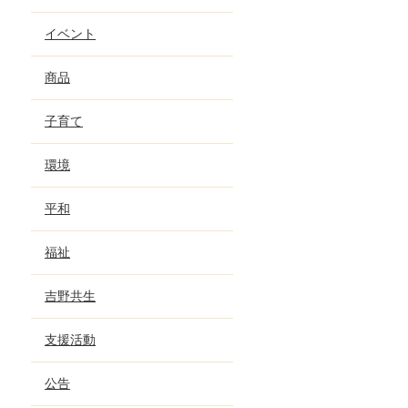
イベント
商品
子育て
環境
平和
福祉
吉野共生
支援活動
公告