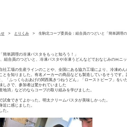
らせ
>
とりくみ
> 生駒北コープ委員会：組合員のつどいと「簡単調理の
「簡単調理の冷凍パスタをもっと知ろう！」
、組合員のつどいと、冷凍パスタや冷凍うどんなどでおなじみの㈱ニッ
自社工場の生産ラインのことや、全国にある協力工場により、冷凍めん
ことを知りました。有名メーカーの商品なども製造しているそうです。
と、「ふっくらおあげの関西風きつねうどん」「ローストビーフ」をい
味しさで、参加者は驚かれていました
産地消」などのならコープの取り組みを学びました。
で試食できてよかった。明太クリームパスタが美味しかった。
身近に感じました。
した。