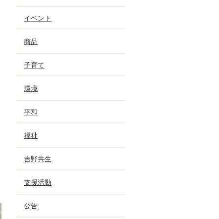
イベント
商品
子育て
環境
平和
福祉
吉野共生
支援活動
公告