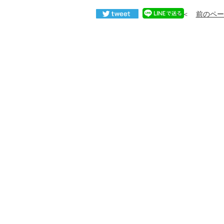
＜＜
前のペー