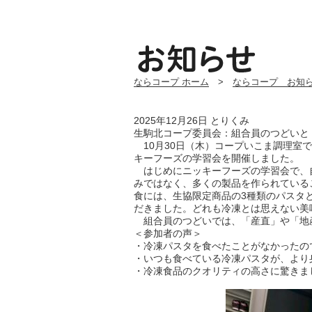
ならコープ ホーム
>
ならコープ お知
2025年12月26日
とりくみ
生駒北コープ委員会：組合員のつどいと
10月
30
日（木）コープいこま調理室で
キーフーズの学習会を開催しました。
はじめにニッキーフーズの学習会で、
みではなく、多くの製品を作られている
食には、生協限定商品の
3
種類のパスタ
だきました。どれも冷凍とは思えない美
組合員のつどいでは、「産直」や「地
＜参加者の声＞
・冷凍パスタを食べたことがなかったの
・いつも食べている冷凍パスタが、より
・冷凍食品のクオリティの高さに驚きま