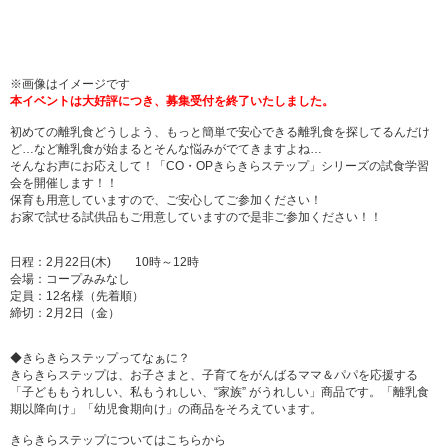
※画像はイメージです
本イベントは大好評につき、募集受付を終了いたしました。
初めての離乳食どうしよう、もっと簡単で安心できる離乳食を探してるんだけ
ど…など離乳食が始まるとそんな悩みがでてきますよね…
そんなお声にお応えして！「CO・OPきらきらステップ」シリーズの試食学習
会を開催します！！
保育も用意していますので、ご安心してご参加ください！
お家で試せる試供品もご用意していますので是非ご参加ください！！
日程：2月22日(木) 10時～12時
会場：コープみみなし
定員：12名様（先着順）
締切：2月2日（金）
◆きらきらステップってなぁに？
きらきらステップは、お子さまと、子育てを
がんばるママ＆パパを応援する
「子どももうれしい、私もうれしい、
“家族” がうれしい」商品です。
「離乳食
期以降向け」「幼児食期向け」の
商品をそろえています。
きらきらステップについてはこちらから