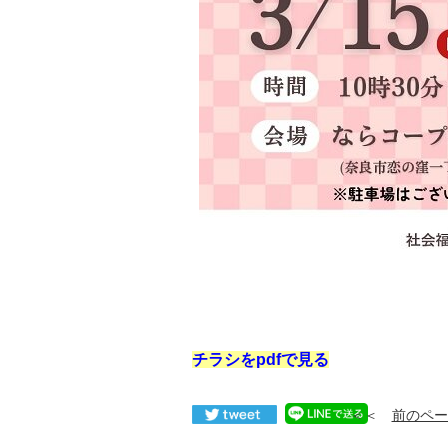
チラシをpdfで見る
＜＜
前のペー