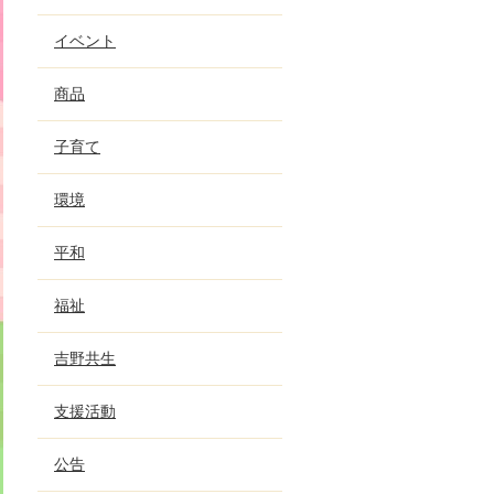
イベント
商品
子育て
環境
平和
福祉
吉野共生
支援活動
公告