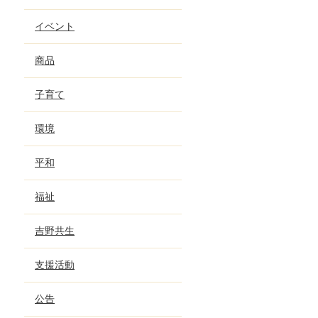
イベント
商品
子育て
環境
平和
福祉
吉野共生
支援活動
公告