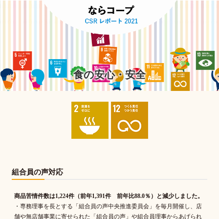
食の安心・安全
組合員の声対応
商品苦情件数は1,224件（前年1,391件 前年比88.0％）と減少しました。
・専務理事を長とする「組合員の声中央推進委員会」を毎月開催し、店
舗や無店舗事業に寄せられた「組合員の声」や組合員理事からあげられ