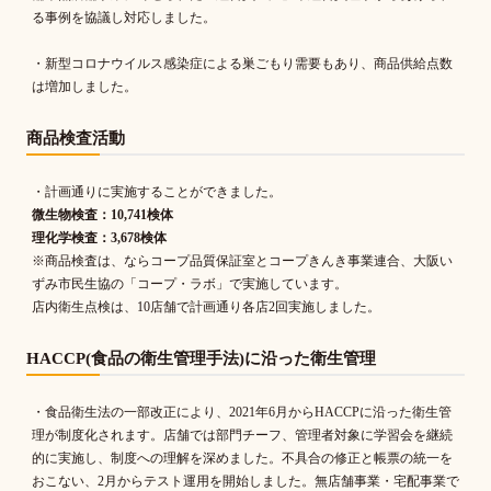
る事例を協議し対応しました。
・新型コロナウイルス感染症による巣ごもり需要もあり、商品供給点数
は増加しました。
商品検査活動
・計画通りに実施することができました。
微生物検査：10,741検体
理化学検査：3,678検体
※商品検査は、ならコープ品質保証室とコープきんき事業連合、大阪い
ずみ市民生協の「コープ・ラボ」で実施しています。
店内衛生点検は、10店舗で計画通り各店2回実施しました。
HACCP(食品の衛生管理手法)に沿った衛生管理
・食品衛生法の一部改正により、2021年6月からHACCPに沿った衛生管
理が制度化されます。店舗では部門チーフ、管理者対象に学習会を継続
的に実施し、制度への理解を深めました。不具合の修正と帳票の統一を
おこない、2月からテスト運用を開始しました。無店舗事業・宅配事業で