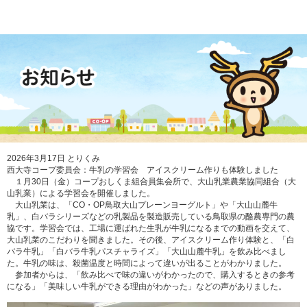
2026年3月17日
とりくみ
西大寺コープ委員会：牛乳の学習会 アイスクリーム作りも体験しました
１月
30
日（金）コープおしくま組合員集会所で、大山乳業農業協同組合（大
山乳業）による学習会を開催しました。
大山乳業は、「
CO
・
OP
鳥取大山プレーンヨーグルト」や「大山山麓牛
乳」、白バラシリーズなどの乳製品を製造販売している鳥取県の酪農専門の農
協です。学習会では、工場に運ばれた生乳が牛乳になるまでの動画を交えて、
大山乳業のこだわりを聞きました。その後、アイスクリーム作り体験と、「白
バラ牛乳」「白バラ牛乳パスチャライズ」「大山山麓牛乳」を飲み比べまし
た。牛乳の味は、殺菌温度と時間によって違いが出ることがわかりました。
参加者からは、「飲み比べで味の違いがわかったので、購入するときの参考
になる」「美味しい牛乳ができる理由がわかった」などの声がありました。