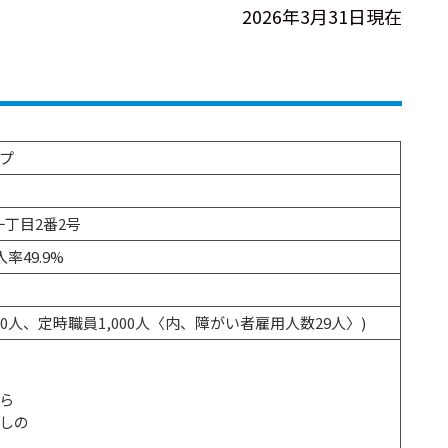
2026年3月31日現在
プ
窪一丁目2番2号
率49.9%
任50人、定時職員1,000人〈内、障がい者雇用人数29人〉)
ら
しの