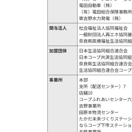
竜田自動車（株）
（有）竜田総合保険事務
東吉野水力発電（株）
関与法人
社会福祉法人協同福祉会
一般財団法人再エネ協同
奈良県医療福祉生活協同
加盟団体
日本生活協同組合連合会
日本コープ共済生活協同組
奈良県生活協同組合連合
生活協同組合連合会コープ
事業所
本部
支所（配送センター）7
店舗10
コープふれあいセンター六
吉野事業所
田原本物流センター
たかだ未来づくりステー
ならコープ下市ステーショ
五條事業所