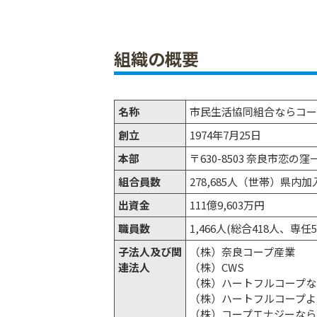
組織の概要
名称
市民生活協同組合ならコー
創立
1974年7月25日
本部
〒630-8503 奈良市恋の
組合員数
278,685人（世帯）県内加入
出資金
111億9,603万円
職員数
1,466人(総合418人、専
子法人及び関
（株）奈良コープ産業
連法人
（株）CWS
（株）ハートフルコープな
（株）ハートフルコープよ
（株）コープエナジーなら