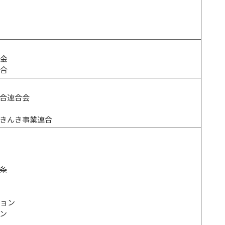
所
基金
組合
合連合会
会
きんき事業連合
条
ション
ン