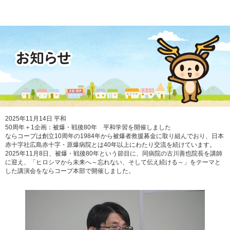
2025年11月14日
平和
50周年＋1企画：被爆・戦後80年 平和学習を開催しました
ならコープは創立10周年の1984年から被爆者救援募金に取り組んでおり、日本
赤十字社広島赤十字・原爆病院とは40年以上にわたり交流を続けています。
2025年11月8日、被爆・戦後80年という節目に、同病院の古川善也院長を講師
に迎え、「ヒロシマから未来へ～忘れない、そして伝え続ける～」をテーマと
した講演会をならコープ本部で開催しました。