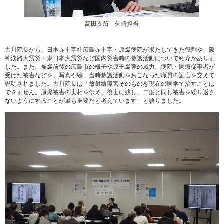
高田支所 矢崎担当
古川院長から、日本赤十字社広島赤十字・原爆病院が果たしてきた役割や、阪
神淡路大震災・東日本大震災など国内災害時の救護活動について紹介がありま
した。また、被爆前後の広島市の様子や原子爆弾の威力、病院・医療従事者が
受けた被害などを、写真や絵、当時救護活動をおこなった職員の証言を交えて
説明されました。古川院長は「放射線障害そのものを現在の医学で治すことは
できません。原爆被害の実相を伝え、後世に残し、二度と同じ被害を繰り返さ
ないようにすることが最も重要だと考えています」と語りました。