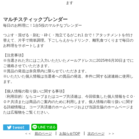
ます
マルチスティックブレンダー
毎日のお料理に！1台5役のマルチなブレンダー
つぶす・混ぜる・刻む・砕く・泡立てるがこれ1 台で！アタッチメントを付け
替えて、片手で簡単調理。下ごしらえからドリンク、離乳食づくりまで毎日の
お料理をサポートします
【注意事項】
※当選された方にはご入力いただいたメールアドレスに2025年6月30日までに
ご連絡させていただきます。
※賞品の発送は奈良県内に限らせていただきます。
※いただいた個人情報は当選者への賞品の発送、本件に関する諸連絡に使用し
ます。
【個人情報の取り扱いに関する事項】
〈利用目的〉ならコープまたはコープ共済連は、今回収集した個人情報をＣＯ･
ＯＰ共済または商品のご案内のために利用します。個人情報の取り扱いに関す
る詳細情報は、コープ共済連のホームページおよび当該生協のホームページま
たは広報物をご覧ください。
＜＜
前のページ
お知らせTOP
次のページ
＞＞